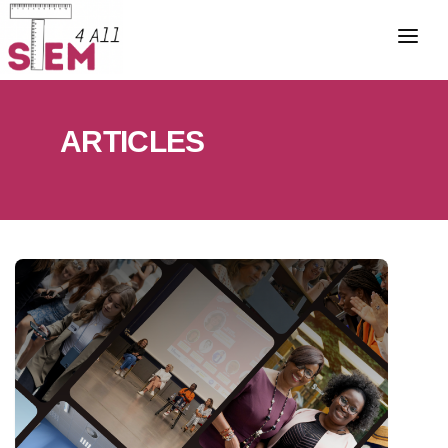
ACCUEIL
A PROPOS
ARTICLES
NOS ÉVÉNEMENTS
NOS PROJETS
OLYMPIADES
PARTENAIRES
BOURSES
ACTUALITÉS
ACCÈS BÉNÉVOLE
CONTACT