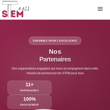
ACCUEIL
A PROPOS
NOS ÉVÉNEMENTS
ENSEMBLE POUR L'EXCELLENCE
NOS PROJETS
Nos
Partenaires
OLYMPIADES
Des organisations engagées qui nous accompagnent dans notre
PARTENAIRES
mission de promouvoir les STEM pour tous
BOURSES
11+
ACTUALITÉS
PARTENAIRES
100%
ACCÈS BÉNÉVOLE
ENGAGEMENT
CONTACT