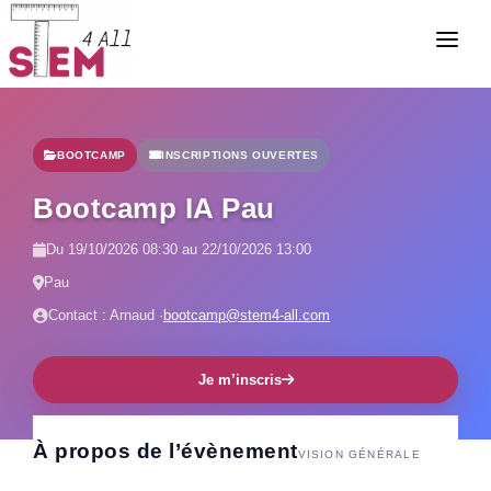
ACCUEIL
A PROPOS
BOOTCAMP
INSCRIPTIONS OUVERTES
NOS ÉVÉNEMENTS
Bootcamp IA Pau
NOS PROJETS
Du 19/10/2026 08:30 au 22/10/2026 13:00
OLYMPIADES
Pau
PARTENAIRES
Contact : Arnaud ·
bootcamp@stem4-all.com
BOURSES
Je m’inscris
ACTUALITÉS
ACCÈS BÉNÉVOLE
À propos de l’évènement
VISION GÉNÉRALE
CONTACT